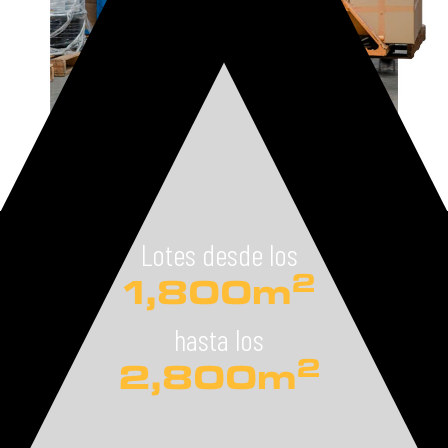
Lotes desde los
2
1,800m
hasta los
2
2,800m